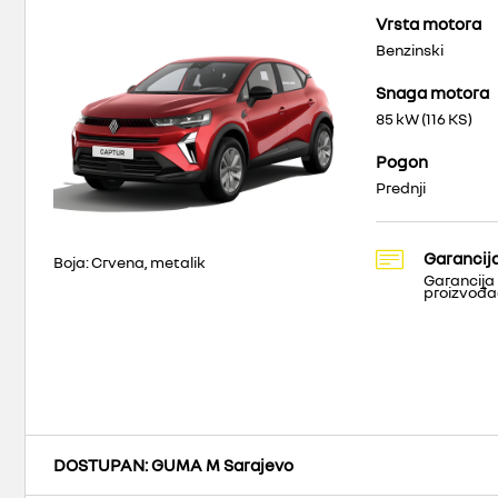
Vrsta motora
Benzinski
Snaga motora
85 kW (116 KS)
Pogon
Prednji
Garancij
Boja: Crvena, metalik
Garancija
proizvođ
DOSTUPAN
: GUMA M Sarajevo