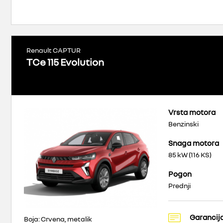
Renault CAPTUR
TCe 115 Evolution
Vrsta motora
Benzinski
Snaga motora
85 kW (116 KS)
Pogon
Prednji
Garancij
Boja: Crvena, metalik