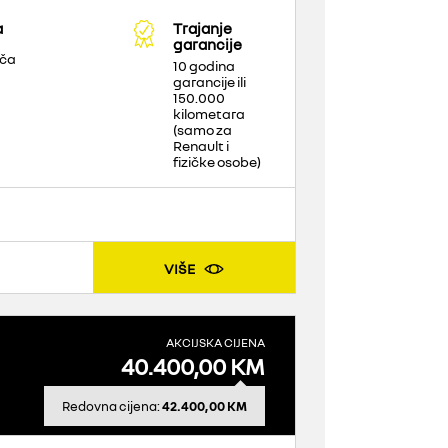
a
Trajanje
garancije
ača
10 godina
garancije ili
150.000
kilometara
(samo za
Renault i
fizičke osobe)
VIŠE
AKCIJSKA CIJENA
40.400,00 KM
Redovna cijena:
42.400,00 KM