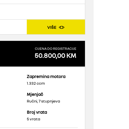
VIŠE
CIJENA DO REGISTRACIJE
50.800,00 KM
Zapremina motora
1.332 ccm
Mjenjač
Ručni, 7 stupnjeva
Broj vrata
5 vrata