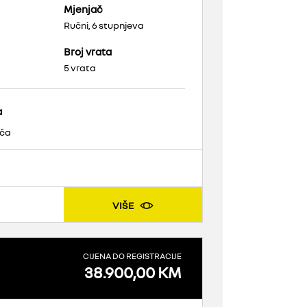
Mjenjač
Ručni, 6 stupnjeva
Broj vrata
5 vrata
a
ača
VIŠE
CIJENA DO REGISTRACIJE
38.900,00 KM