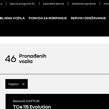
ru
servis program 5+
zakažite servis
dodatna oprema
mul
BLJENA VOZILA
PONUDA ZA KOMPANIJE
SERVIS I ODRŽAVANJE
46
Pronađenih
vozila
Captur
Renault CAPTUR
TCe 115 Evolution