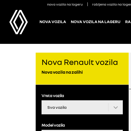
nova vozila na lageru
rabljena vozila na lage
NOVA VOZILA
NOVA VOZILA NA LAGERU
RA
Nova Renault vozila
Nova vozila na zalihi
Vrsta vozila
Model vozila