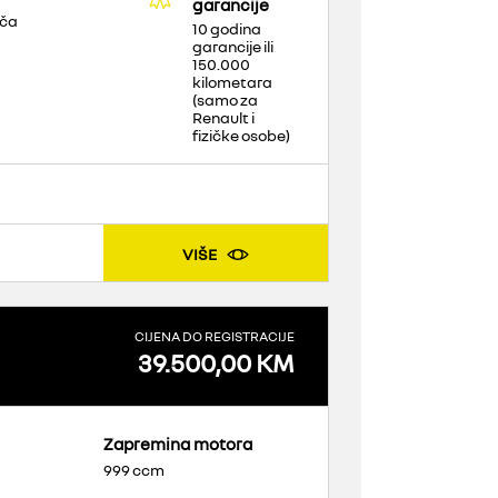
garancije
ača
10 godina
garancije ili
150.000
kilometara
(samo za
Renault i
fizičke osobe)
VIŠE
CIJENA DO REGISTRACIJE
39.500,00 KM
Zapremina motora
999 ccm