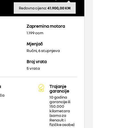
Redovna cijena:
41.900,00 KM
Zapremina motora
1.199 ccm
Mjenjač
Ručni, 6 stupnjeva
Broj vrata
5 vrata
a
Trajanje
garancije
ača
10 godina
garancije ili
150.000
kilometara
(samo za
Renault i
fizičke osobe)