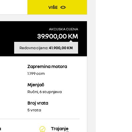
VIŠE
AKCIJSKA CIJENA
39.900,00 KM
Redovna cijena:
41.900,00 KM
Zapremina motora
1.199 ccm
Mjenjač
Ručni, 6 stupnjeva
Broj vrata
5 vrata
a
Trajanje