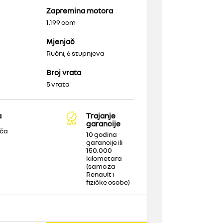
Zapremina motora
1.199 ccm
Mjenjač
Ručni, 6 stupnjeva
Broj vrata
5 vrata
a
Trajanje
garancije
ača
10 godina
garancije ili
150.000
kilometara
(samo za
Renault i
fizičke osobe)