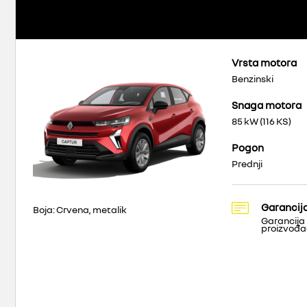
Vrsta motora
Benzinski
Snaga motora
85 kW (116 KS)
Pogon
Prednji
Garancij
Boja: Crvena, metalik
Garancija
proizvođ