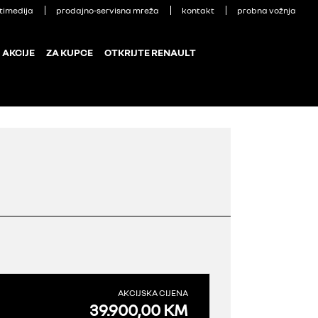
timedija
prodajno-servisna mreža
kontakt
probna vožnja
AKCIJE
ZA KUPCE
OTKRIJTE RENAULT
AKCIJSKA CIJENA
39.900,00 KM